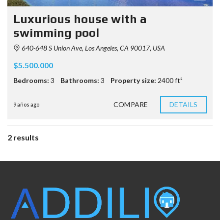
Luxurious house with a
swimming pool
640-648 S Union Ave, Los Angeles, CA 90017, USA
$5.500.000
Bedrooms:
3
Bathrooms:
3
Property size:
2400 ft²
COMPARE
DETAILS
9 años ago
2 results