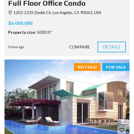
Full Floor Office Condo
1201-1235 Dodds Cir, Los Angeles, CA 90063, USA
$6.000.000
Property size:
5000 ft²
COMPARE
DETAILS
9 años ago
NO FEES!
FOR SALE