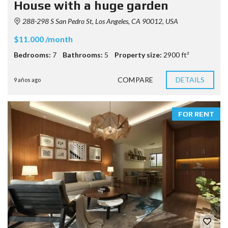
House with a huge garden
288-298 S San Pedro St, Los Angeles, CA 90012, USA
$11.000 /month
Bedrooms:
7
Bathrooms:
5
Property size:
2900 ft²
COMPARE
DETAILS
9 años ago
FOR RENT