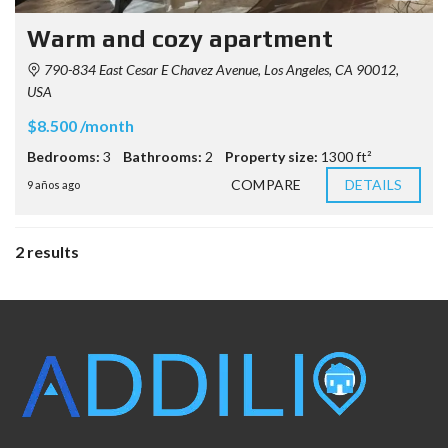
Warm and cozy apartment
790-834 East Cesar E Chavez Avenue, Los Angeles, CA 90012,
USA
$8.500 /month
Bedrooms:
3
Bathrooms:
2
Property size:
1300 ft²
COMPARE
DETAILS
9 años ago
2 results